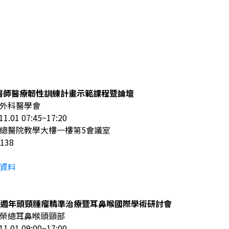
系醫師醫療韌性訓練計畫示範課程暨論壇
外科醫學會
01 07:45~17:20
總醫院教學大樓一樓第5會議室
138
資料
35 週年頭頸腫瘤精準治療暨耳鼻喉國際學術研討會
榮總耳鼻喉頭頸部
01 09:00~17:00