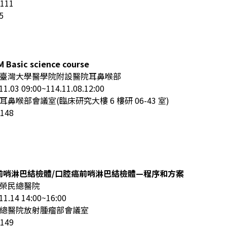
111
5
 Basic science course
臺灣大學醫學院附設醫院耳鼻喉部
03 09:00~114.11.08.12:00
鼻喉部會議室(臨床研究大樓 6 樓研 06-43 室)
148
癌前哨淋巴結檢體/口腔癌前哨淋巴結檢體—程序和方案
榮民總醫院
14 14:00~16:00
總醫院放射腫瘤部會議室
149