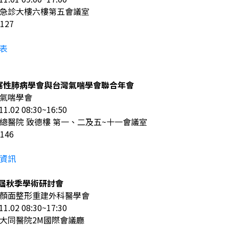
急診大樓六樓第五會議室
127
表
阻塞性肺病學會與台灣氣喘學會聯合年會
氣喘學會
02 08:30~16:50
總醫院 致德樓 第一、二及五~十一會議室
146
資訊
38屆秋季學術研討會
顏面整形重建外科醫學會
02 08:30~17:30
大同醫院2M國際會議廳