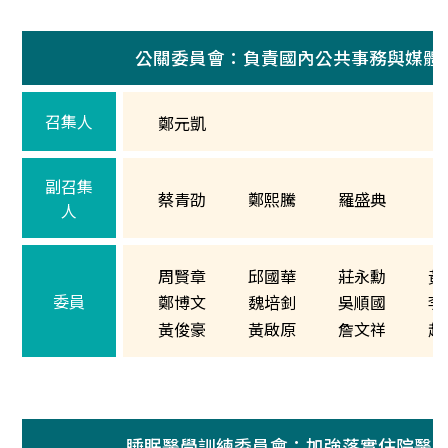
公關委員會：負責國內公共事務與媒體
召集人
鄭元凱
副召集
蔡青劭
鄭熙騰
羅盛典
人
周賢章
邱國華
莊永勳
黃
委員
鄭博文
魏培釗
吳順國
李
黃俊豪
黃啟原
詹文祥
趙
睡眠醫學訓練委員會：加強落實住院醫