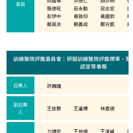
邱國華
洪德仁
胡亦明
張
委員
張德旺
莊永勳
莊志宏
連
彭伊中
黃致仰
黃國欽
楊
蔡其洪
蔡義成
鄭元凱
蘇
訓練醫院評鑑委員會：研擬訓練醫院評鑑標準、醫
認定等事務
召集人
許巍鐘
副召集
王拔群
王瀛標
林嘉德
人
力博宏
王仲祺
王凌峰
李