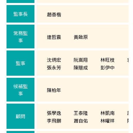
監事長
趙善楷
常務監
連哲震
黃啟原
事
沈炳宏
阮嵩翔
林旺枝
袁
監事
張永芳
陳贈成
彭伊中
候補監
陳柏年
事
張學逸
王泰隆
林凱南
許
顧問
李飛鵬
蕭自佑
林曜祥
陳