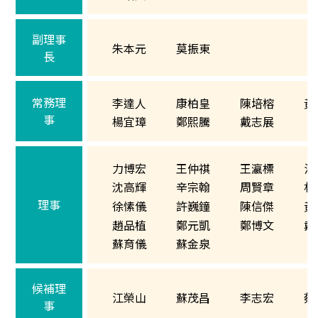
副理事
朱本元
莫振東
長
常務理
李達人
康柏皇
陳培榕
黃
事
楊宜璋
鄭熙騰
戴志展
力博宏
王仲祺
王瀛標
江
沈高輝
辛宗翰
周賢章
林
理事
徐愫儀
許巍鐘
陳信傑
黃
趙品植
鄭元凱
鄭博文
戴
蘇育儀
蘇金泉
候補理
江榮山
蘇茂昌
李志宏
蔡
事