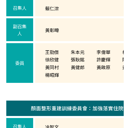
召集人
賴仁淙
副召集
黃彰暐
人
王勁傑
朱本元
李偉華
林
徐欣健
張耿銘
許慶輝
陳
委員
黃同村
黃健郎
黃啟原
黃
楊昭輝
顏面整形重建訓練委員會：加強落實住院
召集人
凃智文