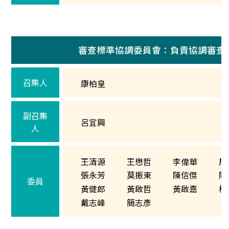
審查標準協調委員會：負責協調審查
召集人
康柏皇
副召集
呂宜興
人
王清源
王懋哲
李偉華
周
張永芳
莫振東
陳信傑
陳
委員
黃健郎
黃啟哲
黃啟嘉
楊
戴志峰
簡志彥