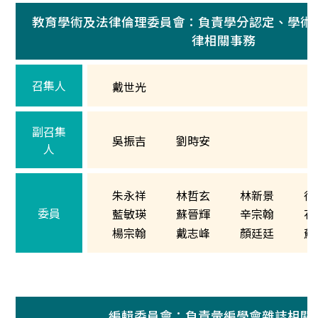
教育學術及法律倫理委員會：負責學分認定、學術
律相關事務
召集人
戴世光
副召集
吳振吉
劉時安
人
朱永祥
林哲玄
林新景
徐
委員
藍敏瑛
蘇晉輝
辛宗翰
花
楊宗翰
戴志峰
顏廷廷
蘇
編輯委員會：負責彙編學會雜誌相關