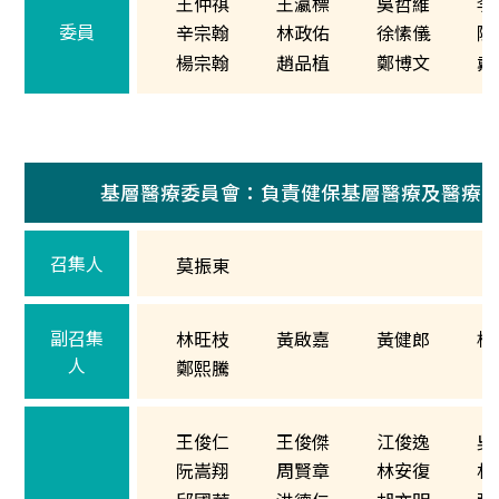
王仲祺
王瀛標
吳哲維
李
委員
辛宗翰
林政佑
徐愫儀
陳
楊宗翰
趙品植
鄭博文
戴
基層醫療委員會：負責健保基層醫療及醫療
召集人
莫振東
副召集
林旺枝
黃啟嘉
黃健郎
楊
人
鄭熙騰
王俊仁
王俊傑
江俊逸
吳
阮嵩翔
周賢章
林安復
林