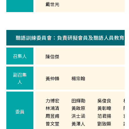
戴世光
聽語訓練委員會：負責研擬會員及聽語人員教育
召集人
陳信傑
副召集
黃仲鋒
楊宗翰
人
力博宏
田輝勣
吳俊良
林
林鴻清
黃啟原
黃彰暐
簡
委員
周昱甫
洪士涵
范君揚
袁
曾文萱
黃澤人
劉致顯
謝