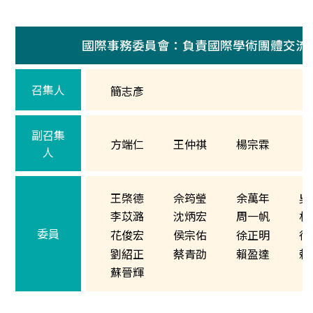
國際事務委員會：負責國際學術團體交流
召集人
簡志彥
副召集
方端仁
王仲祺
楊宗霖
人
王棨德
佘筠瑩
余萬年
吳
李苡潞
沈炳宏
周一帆
林
委員
花俊宏
侯宗佑
徐正明
徐
劉紹正
蔡青劭
賴盈達
賴
蘇晉輝