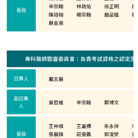
辛宗翰
林政佑
徐正明
康
委員
陳培榕
楊宗翰
趙品植
賴
蘇金泉
專科醫師甄審委員會：負責考試資格之認定及
召集人
戴志展
副召集
吳哲維
辛宗翰
鄭博文
人
王仲祺
王瀛標
朱永祥
李
委員
張展旗
莊俊義
郭浚熒
黃