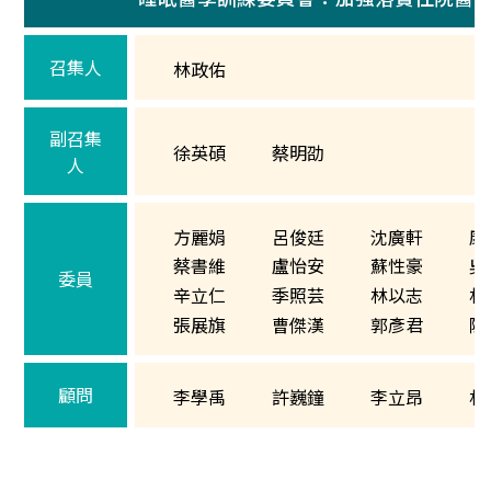
召集人
林政佑
副召集
徐英碩
蔡明劭
人
方麗娟
呂俊廷
沈廣軒
康
蔡書維
盧怡安
蘇性豪
吳
委員
辛立仁
季照芸
林以志
林
張展旗
曹傑漢
郭彥君
陳
顧問
李學禹
許巍鐘
李立昂
林