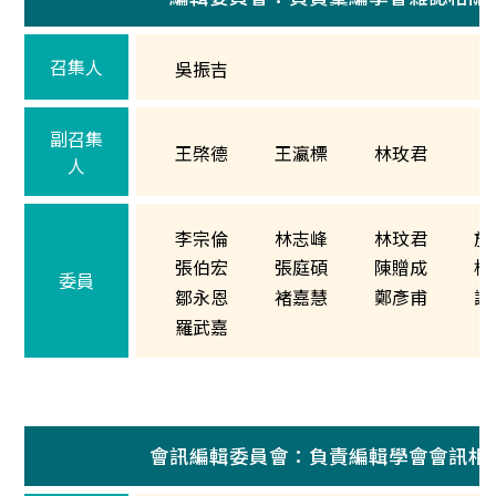
召集人
吳振吉
副召集
王棨德
王瀛標
林玫君
人
李宗倫
林志峰
林玟君
施
張伯宏
張庭碩
陳贈成
楊
委員
鄒永恩
褚嘉慧
鄭彥甫
謝
羅武嘉
會訊編輯委員會：負責編輯學會會訊相