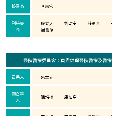
秘書長
李志宏
副秘書
廖立人
劉時安
莊蕙青
王
長
謝易倫
醫院醫療委員會：負責健保醫院醫療及醫療
召集人
朱本元
副召集
陳培榕
康柏皇
人