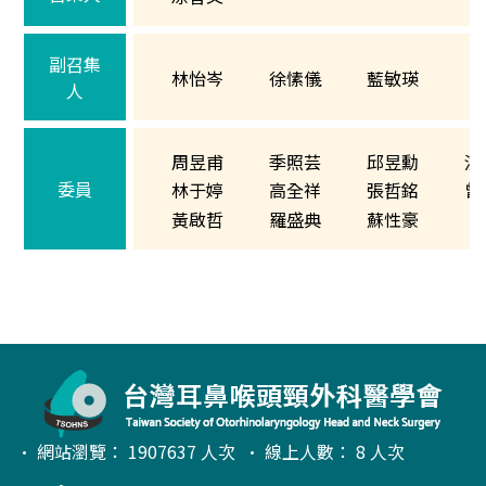
副召集
林怡岑
徐愫儀
藍敏瑛
人
周昱甫
季照芸
邱昱勳
洪
委員
林于婷
高全祥
張哲銘
曾
黃啟哲
羅盛典
蘇性豪
• 網站瀏覽： 1907637 人次 • 線上人數： 8 人次