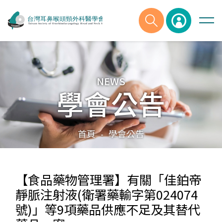
NEWS
學會公告
首頁
學會公告
-
【食品藥物管理署】有關「佳鉑帝
靜脈注射液(衛署藥輸字第024074
號)」等9項藥品供應不足及其替代