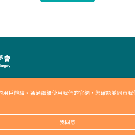
耳鼻喉頭頸外科醫學會」所有 未經授權．禁止轉載
供更好的用戶體驗。通過繼續使用我們的官網，您確認並同
權保護政策
我同意
5 人次