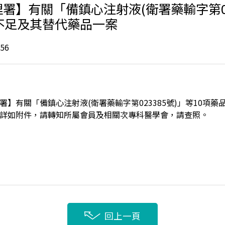
署】有關「備鎮心注射液(衛署藥輸字第02
不足及其替代藥品一案
56
署】有關「備鎮心注射液(衛署藥輸字第023385號)」等10項藥
詳如附件，請轉知所屬會員及相關次專科醫學會，請查照。
回上一頁