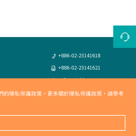
+886-02-23141618
+886-02-23141621
totolsoc@ms18.hinet.net
統一編號：04134092
意我們的隱私保護政策。更多關於隱私保護政策，請參考
劃撥帳號：00065846
100 臺北市中正區衡陽路六號五樓之五
(507室)