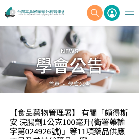
NEWS
學會公告
首頁
學會公告
-
【食品藥物管理署】 有關「頗得斯
安 浣腸劑1公克100毫升(衛署藥輸
字第024926號)」等11項藥品供應