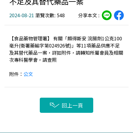
不足及其替代藥品一案
2024-08-21
瀏覽次數: 548
分享本文 :
【食品藥物管理署】 有關「頗得斯安 浣腸劑1公克100
毫升(衛署藥輸字第024926號)」等11項藥品供應不足
及其替代藥品一案，詳如附件，請轉知所屬會員及相關
次專科醫學會，請查照
附件：
公文
回上一頁