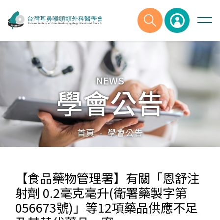
NEWS
學會公告
首頁
學會公告
-
【食品藥物管理署】有關「恩舒注
射劑 0.2毫克毫升(衛署藥製字第
056673號)」等12項藥品供應不足