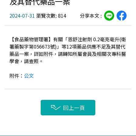
及其替代藥品一案
2024-07-31
瀏覽次數: 814
分享本文 :
【食品藥物管理署】有關「恩舒注射劑 0.2毫克毫升(衛
署藥製字第056673號)」等12項藥品供應不足及其替代
藥品一案，詳如附件，請轉知所屬會員及相關次專科醫
學會，請查照。
附件：
公文
回上一頁