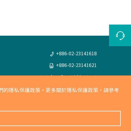
+886-02-23141618
+886-02-23141621
totolsoc@ms18.hinet.net
統一編號：04134092
意我們的隱私保護政策。更多關於隱私保護政策，請參考
劃撥帳號：00065846
100 臺北市中正區衡陽路六號五樓之五
(507室)