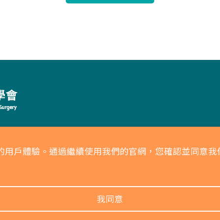
耳鼻喉頭頸外科醫學會」所有 未經授權．禁止轉載
供更好的用戶體驗。通過繼續使用我們的官網，您確認並同
權保護政策
我同意
0 人次