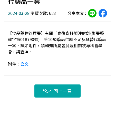
代藥品一案
2024-03-28
瀏覽次數: 623
分享本文 :
【食品藥物管理署】有關「泰復肯靜脈注射劑(衛署藥
輸字第018790號)」等10項藥品供應不足及其替代藥品
一案，詳如附件，請轉知所屬會員及相關次專科醫學
會，請查照。
附件：
公文
回上一頁