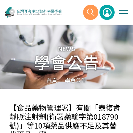
NEWS
學會公告
首頁
學會公告
-
【食品藥物管理署】有關「泰復肯
靜脈注射劑(衛署藥輸字第018790
號)」等10項藥品供應不足及其替