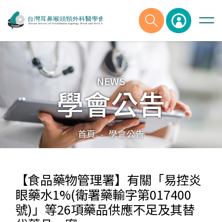
NEWS
學會公告
首頁
學會公告
-
【食品藥物管理署】有關「易控炎
眼藥水1%(衛署藥輸字第017400
號)」等26項藥品供應不足及其替