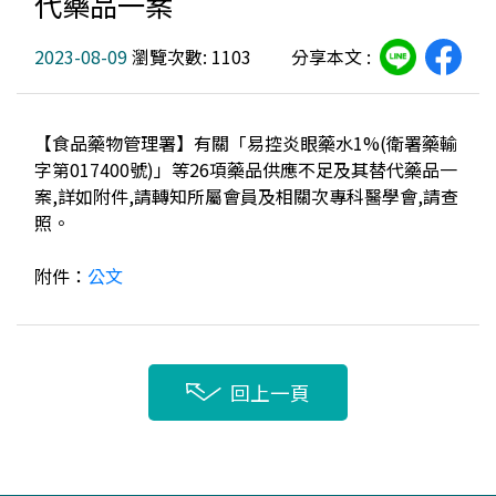
代藥品一案
2023-08-09
瀏覽次數: 1103
分享本文 :
【食品藥物管理署】有關「易控炎眼藥水1%(衛署藥輸
字第017400號)」等26項藥品供應不足及其替代藥品一
案,詳如附件,請轉知所屬會員及相關次專科醫學會,請查
照。
附件：
公文
回上一頁